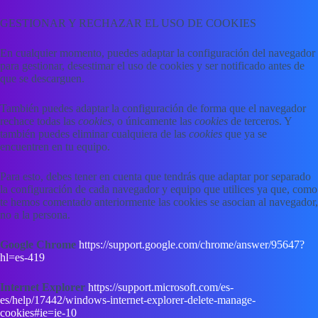
GESTIONAR Y RECHAZAR EL USO DE COOKIES
En cualquier momento, puedes adaptar la configuración del navegador
para gestionar, desestimar el uso de cookies y ser notificado antes de
que se descarguen.
También puedes adaptar la configuración de forma que el navegador
rechace todas las
cookies
, o únicamente las
cookies
de terceros. Y
también puedes eliminar cualquiera de las
cookies
que ya se
encuentren en tu equipo.
Para esto, debes tener en cuenta que tendrás que adaptar por separado
la configuración de cada navegador y equipo que utilices ya que, como
te hemos comentado anteriormente las cookies se asocian al navegador,
no a la persona.
Google Chrome
https://support.google.com/chrome/answer/95647?
hl=es-419
Internet Explorer
https://support.microsoft.com/es-
es/help/17442/windows-internet-explorer-delete-manage-
cookies#ie=ie-10