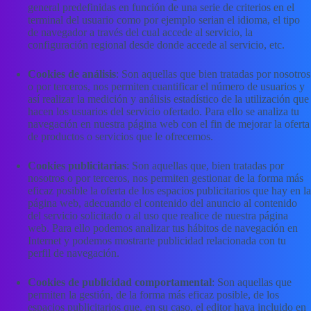
general predefinidas en función de una serie de criterios en el
terminal del usuario como por ejemplo serian el idioma, el tipo
de navegador a través del cual accede al servicio, la
configuración regional desde donde accede al servicio, etc.
Cookies de análisis
: Son aquellas que bien tratadas por nosotros
o por terceros, nos permiten cuantificar el número de usuarios y
así realizar la medición y análisis estadístico de la utilización que
hacen los usuarios del servicio ofertado. Para ello se analiza tu
navegación en nuestra página web con el fin de mejorar la oferta
de productos o servicios que le ofrecemos.
Cookies publicitarias
: Son aquellas que, bien tratadas por
nosotros o por terceros, nos permiten gestionar de la forma más
eficaz posible la oferta de los espacios publicitarios que hay en la
página web, adecuando el contenido del anuncio al contenido
del servicio solicitado o al uso que realice de nuestra página
web. Para ello podemos analizar tus hábitos de navegación en
Internet y podemos mostrarte publicidad relacionada con tu
perfil de navegación.
Cookies de publicidad comportamental
: Son aquellas que
permiten la gestión, de la forma más eficaz posible, de los
espacios publicitarios que, en su caso, el editor haya incluido en