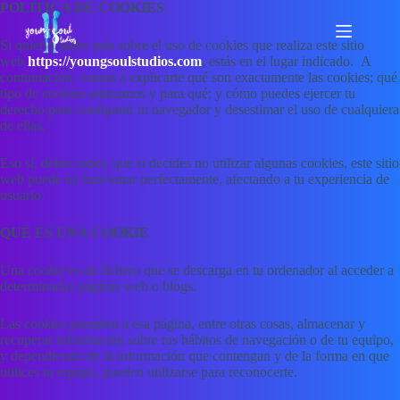
Saltar
POLITICA DE COOKIES
al
contenido
Si quieres saber más sobre el uso de cookies que realiza este sitio
web
https://youngsoulstudios.com
,
estás en el lugar indicado. A
continuación, vamos a explicarte qué son exactamente las cookies; qué
tipo de cookies utilizamos y para qué; y cómo puedes ejercer tu
derecho para configurar tu navegador y desestimar el uso de cualquiera
de ellas.
Eso sí, debes saber, que si decides no utilizar algunas cookies, este sitio
web puede no funcionar perfectamente, afectando a tu experiencia de
usuario.
QUÉ ES UNA COOKIE
Una
cookie
es un fichero que se descarga en tu ordenador al acceder a
determinadas páginas web o blogs.
Las
cookies
permiten a esa página, entre otras cosas, almacenar y
recuperar información sobre tus hábitos de navegación o de tu equipo,
y dependiendo de la información que contengan y de la forma en que
utilices tu equipo, pueden utilizarse para reconocerte.