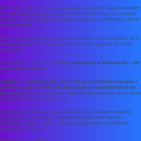
Debes saber que, en el caso de continuar navegando, estarás prestando
tu consentimiento para el empleo de estas cookies. Pero, en cualquier
momento, podrás cambiar de opinión y bloquear su utilización a través
de tu navegador.
Para tu total tranquilidad, este sitio web cumple con lo estipulado en la
normativa vigente en relación con el uso de las cookies y tus datos
personales:
El reglamento LSSI-CE (
Ley de la sociedad de la información y del
comercio electrónico
)
El
RGPD
(
Reglamento (UE) 2016/679 del Parlamento Europeo y
del Consejo de 27 de abril de 2016 relativo a la protección de las
personas físicas
), que unifica la regulación del tratamiento de los datos
personales en los países de la UE.
Esta Política de Cookies podría modificarse en cualquier momento
para adaptarse a novedades normativas o cambios en nuestras
actividades, siendo vigente la que en cada momento se encuentre
publicada en la web.