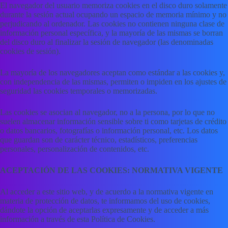
El navegador del usuario memoriza cookies en el disco duro solamente
durante la sesión actual ocupando un espacio de memoria mínimo y no
perjudicando al ordenador. Las cookies no contienen ninguna clase de
información personal específica, y la mayoría de las mismas se borran
del disco duro al finalizar la sesión de navegador (las denominadas
cookies de sesión).
La mayoría de los navegadores aceptan como estándar a las cookies y,
con independencia de las mismas, permiten o impiden en los ajustes de
seguridad las cookies temporales o memorizadas.
Las cookies se asocian al navegador, no a la persona, por lo que no
suelen almacenar información sensible sobre ti como tarjetas de crédito
o datos bancarios, fotografías o información personal, etc. Los datos
que guardan son de carácter técnico, estadísticos, preferencias
personales, personalización de contenidos, etc.
ACEPTACIÓN DE LAS COOKIES: NORMATIVA VIGENTE
Al acceder a este sitio web, y de acuerdo a la normativa vigente en
materia de protección de datos, te informamos del uso de cookies,
dándote la opción de aceptarlas expresamente y de acceder a más
información a través de esta Política de Cookies.