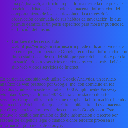
una página web, aplicación o plataforma desde la que presta el
servicio solicitado. Estas cookies almacenan información del
comportamiento de los usuarios obtenida a través de la
observación continuada de sus hábitos de navegación, lo que
permite desarrollar un perfil específico para mostrar publicidad
en función del mismo.
Cookies de terceros
: Esta
web
https://youngsoulstudios.com
puede utilizar servicios de
terceros que, por cuenta de Google, recopilarán información con
fines estadísticos, de uso del sitio por parte del usuario y para la
prestación de otros servicios relacionados con la actividad del
sitio web y otros servicios de Internet.
En particular, este sitio web utiliza Google Analytics, un servicio
analítico de web prestado por Google, Inc. con domicilio en los
Estados Unidos con sede central en 1600 Amphitheatre Parkway,
Mountain View, California 94043. Para la prestación de estos
servicios, Google utiliza cookies que recopilan la información, incluida
la dirección IP del usuario, que será transmitida, tratada y almacenada
por Google en los términos fijados en la web Google.com. Esto
incluye la posible transmisión de dicha información a terceros por
razones de exigencia legal o cuando dichos terceros procesen la
información por cuenta de Google.