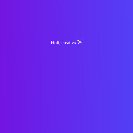
Holi, creativx 👋